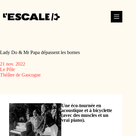
Lady Do & Mr Papa dépassent les bornes
21 nov. 2022
Le Pôle
Théâtre de Gascogne
Une éco-tournée en
acoustique et à bicyclette
(avec des muscles et un
vrai piano).