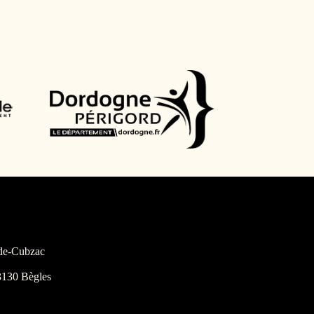
-de-Cubzac
3130 Bègles