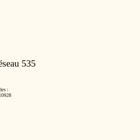
Réseau 535
les :
10928