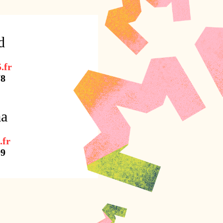
d
.fr
78
aa
.fr
99